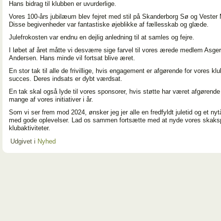
Hans bidrag til klubben er uvurderlige.
Vores 100-års jubilæum blev fejret med stil på Skanderborg Sø og Vester 
Disse begivenheder var fantastiske øjeblikke af fællesskab og glæde.
Julefrokosten var endnu en dejlig anledning til at samles og fejre.
I løbet af året måtte vi desværre sige farvel til vores ærede medlem Asger
Andersen. Hans minde vil fortsat blive æret.
En stor tak til alle de frivillige, hvis engagement er afgørende for vores kl
succes. Deres indsats er dybt værdsat.
En tak skal også lyde til vores sponsorer, hvis støtte har været afgørende 
mange af vores initiativer i år.
Som vi ser frem mod 2024, ønsker jeg jer alle en fredfyldt juletid og et nytå
med gode oplevelser. Lad os sammen fortsætte med at nyde vores skaksp
klubaktiviteter.
Udgivet i
Nyhed