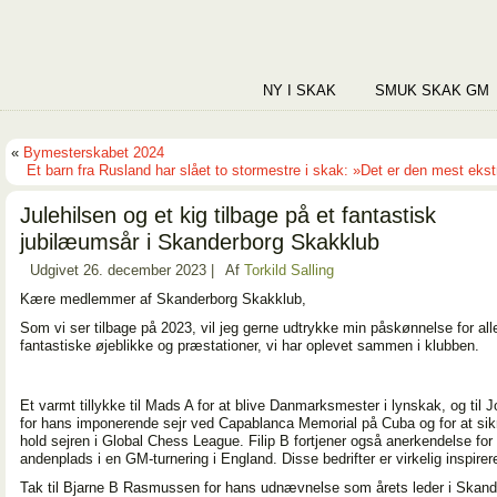
NY I SKAK
SMUK SKAK GM
«
Bymesterskabet 2024
Et barn fra Rusland har slået to stormestre i skak: »Det er den mest ek
Julehilsen og et kig tilbage på et fantastisk
jubilæumsår i Skanderborg Skakklub
Udgivet
26. december 2023
|
Af
Torkild Salling
Kære medlemmer af Skanderborg Skakklub,
Som vi ser tilbage på 2023, vil jeg gerne udtrykke min påskønnelse for all
fantastiske øjeblikke og præstationer, vi har oplevet sammen i klubben.
Et varmt tillykke til Mads A for at blive Danmarksmester i lynskak, og til 
for hans imponerende sejr ved Capablanca Memorial på Cuba og for at sikr
hold sejren i Global Chess League. Filip B fortjener også anerkendelse for 
andenplads i en GM-turnering i England. Disse bedrifter er virkelig inspirer
Tak til Bjarne B Rasmussen for hans udnævnelse som årets leder i Skand