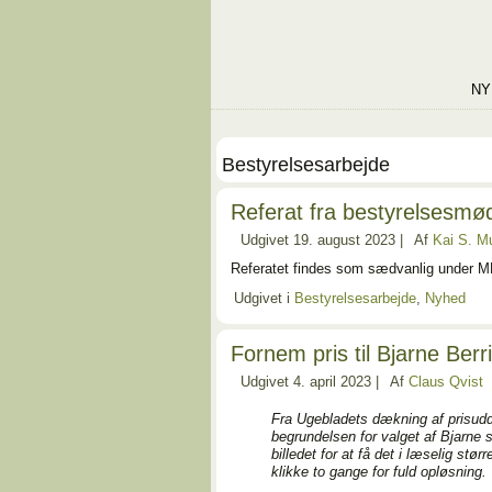
NY
Bestyrelsesarbejde
Referat fra bestyrelsesmø
Udgivet
19. august 2023
|
Af
Kai S. M
Referatet findes som sædvanlig under M
Udgivet i
Bestyrelsesarbejde
,
Nyhed
Fornem pris til Bjarne Be
Udgivet
4. april 2023
|
Af
Claus Qvist
Fra Ugebladets dækning af prisudde
begrundelsen for valget af Bjarne s
billedet for at få det i læselig st
klikke to gange for fuld opløsning.