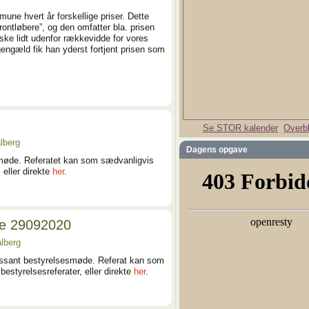
une hvert år forskellige priser. Dette
rontløbere”, og den omfatter bla. prisen
ske lidt udenfor rækkevidde for vores
gengæld fik han yderst fortjent prisen som
Se STOR kalender
Overbl
lberg
Dagens opgave
t møde. Referatet kan som sædvanligvis
 eller direkte
her
.
de 29092020
lberg
essant bestyrelsesmøde. Referat kan som
styrelsesreferater, eller direkte
her
.