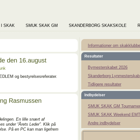
 I SKAK
SMUK SKAK GM
SKANDERBORG SKAKSKOLE
Informationer om skakklubb
Resultater
de den 16.august
Bymesterskabet 2026
unk
Skanderborg Lynmesterskab
EDLEM og bestyrelsesreferater.
Tidligere resultater
Indbydelser
rring Rasmussen
SMUK SKAK GM Tournamen
SMUK SKAK Weekend EMT
lingen. En lille snært af
Andre indbydelser
es under “Årets Leder”. Klik på
ørrelse. På en PC kan man ligefrem