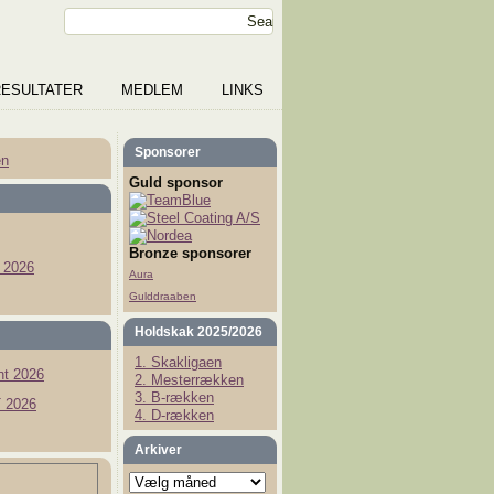
RESULTATER
MEDLEM
LINKS
Sponsorer
en
Guld sponsor
Bronze sponsorer
 2026
Aura
Gulddraaben
Holdskak 2025/2026
1. Skakligaen
t 2026
2. Mesterrækken
3. B-rækken
 2026
4. D-rækken
Arkiver
Arkiver