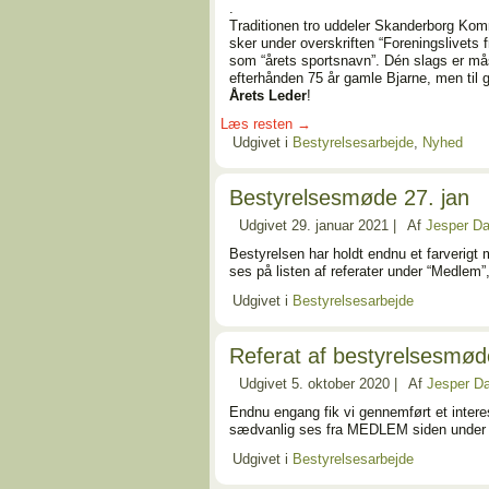
.
Traditionen tro uddeler Skanderborg Komm
sker under overskriften “Foreningslivets f
som “årets sportsnavn”. Dén slags er må
efterhånden 75 år gamle Bjarne, men til 
Årets Leder
!
Læs resten
→
Udgivet i
Bestyrelsesarbejde
,
Nyhed
Bestyrelsesmøde 27. jan
Udgivet
29. januar 2021
|
Af
Jesper Da
Bestyrelsen har holdt endnu et farverig
ses på listen af referater under “Medlem”,
Udgivet i
Bestyrelsesarbejde
Referat af bestyrelsesmø
Udgivet
5. oktober 2020
|
Af
Jesper Da
Endnu engang fik vi gennemført et inter
sædvanlig ses fra MEDLEM siden under be
Udgivet i
Bestyrelsesarbejde