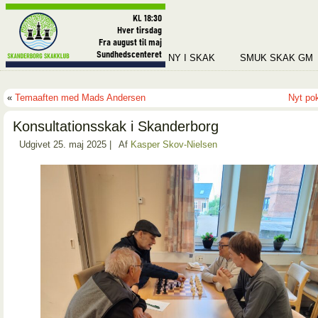
NY I SKAK
SMUK SKAK GM
«
Temaaften med Mads Andersen
Nyt po
Konsultationsskak i Skanderborg
Udgivet
25. maj 2025
|
Af
Kasper Skov-Nielsen