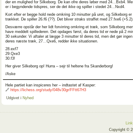
der en mulighed for Silkeborg. De kan ofre deres løber med 24…Bxb4. Me
er i begyndende tidspres, ser de det ikke og spiller i stedet 24…Nxd4.
Kort efter er begge hold nede omkring 10 minutter på uret, og Silkeborg er 
trækket. De spiller 26.f6 (??). Det bliver straks straffet med 27.fxe6 (+5.2)
Desværre opstår der her lidt forvirring omkring et træk, som Silkeborg men
have meddelt spillederen. Det opdages først, da deres tid er nede på 2 mi
30 sekunder. Vi aftaler at lægge 3 minutter til deres tid, men det gør ingen
deres næste træk, 27…Qxe6, redder ikke situationen.
28.exf7
29.Qxe3
30.f3!
Her giver Silkeborg op! Hurra – sejr til heltene fra Skanderborg!
/Aske
Hele partiet kan inspiceres her – indtastet af Kasper:
🔗
https://lichess.org/study/048v30gr/FFtt67H3
Udgivet i
Nyhed
Link
Copyright © 2