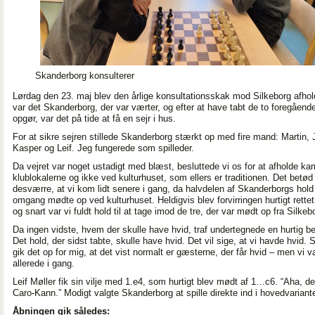
Skanderborg konsulterer
Lørdag den 23. maj blev den årlige konsultationsskak mod Silkeborg afhold
var det Skanderborg, der var værter, og efter at have tabt de to foregåend
opgør, var det på tide at få en sejr i hus.
For at sikre sejren stillede Skanderborg stærkt op med fire mand: Martin, 
Kasper og Leif. Jeg fungerede som spilleder.
Da vejret var noget ustadigt med blæst, besluttede vi os for at afholde ka
klublokalerne og ikke ved kulturhuset, som ellers er traditionen. Det betød
desværre, at vi kom lidt senere i gang, da halvdelen af Skanderborgs hold 
omgang mødte op ved kulturhuset. Heldigvis blev forvirringen hurtigt rettet
og snart var vi fuldt hold til at tage imod de tre, der var mødt op fra Silkeb
Da ingen vidste, hvem der skulle have hvid, traf undertegnede en hurtig be
Det hold, der sidst tabte, skulle have hvid. Det vil sige, at vi havde hvid. 
gik det op for mig, at det vist normalt er gæsterne, der får hvid – men vi v
allerede i gang.
Leif Møller fik sin vilje med 1.e4, som hurtigt blev mødt af 1…c6. “Aha, de 
Caro-Kann.” Modigt valgte Skanderborg at spille direkte ind i hovedvariant
Åbningen gik således: