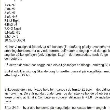
1.e4 c6
2.d4 d5
3.e5 c5
4.c3 Nc6
5.Nf3 Bg4
6.Be2 e6
7.O-O Nge7
8.Nbd2 Nf5
9.h3 Bxf3
10.Nxf3 Qb6?!
Nu har vi mulighed for selv at slå bonden (11.dxc5) og på sigt avancere m
dronningebønderne for at vinde terræn. Leif kommer dog op med den genia
angribe på kongefløjen (selvfølgelig): 11.g4 – det næstbedste træk ifølge
computeren.
På dette tidspunkt har begge hold cirka lige meget tid tilbage, omkring 50 
Spillet udvikler sig, og Skanderborg fortsætter presset på kongefløjen me
efterfulgt af 19.h5.
Silkeborgs dronning flyttes hele fem gange i de første 21 træk – det vidn
vis forvirring. De står nu klart under pres, og den stærke bonde på e5 ser ud
være umulig at få fat i. Computeren vurderer stillingen til +1.8 i Skanderb
favør.
Efter 24.f4 – hvor alle bønderne på kongefløjen nu kastes frem i angreb – 