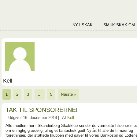
NY I SKAK
SMUK SKAK GM
Kell
1
2
3
…
5
Næste »
TAK TIL SPONSORERNE!
Udgivet
16. december 2018
|
Af
Kell
Alle medlemmer i Skanderborg Skakklub sender de varmeste hilsener me
om en rigtig glædelig jul og et fantastisk godt Nytår, til alle de firmaer og
forretninger, der støttede klubben med gaver til vores Bankospil og Lotterie