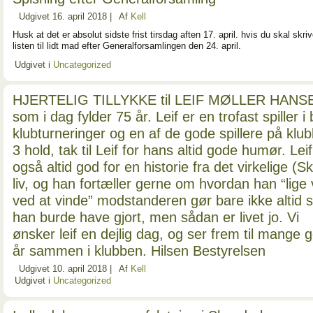
Udgivet
16. april 2018
|
Af
Kell
Husk at det er absolut sidste frist tirsdag aften 17. april. hvis du skal skri
listen til lidt mad efter Generalforsamlingen den 24. april.
Udgivet i
Uncategorized
HJERTELIG TILLYKKE til LEIF MØLLER HANS
som i dag fylder 75 år. Leif er en trofast spiller i
klubturneringer og en af de gode spillere på klu
3 hold, tak til Leif for hans altid gode humør. Leif
også altid god for en historie fra det virkelige (S
liv, og han fortæller gerne om hvordan han “lige 
ved at vinde” modstanderen gør bare ikke altid
han burde have gjort, men sådan er livet jo. Vi
ønsker leif en dejlig dag, og ser frem til mange 
år sammen i klubben. Hilsen Bestyrelsen
Udgivet
10. april 2018
|
Af
Kell
Udgivet i
Uncategorized