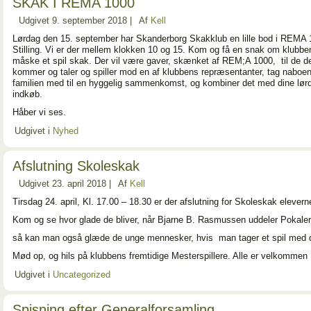
SKAK I REMA 1000
Udgivet
9. september 2018
|
Af
Kell
Lørdag den 15. september har Skanderborg Skakklub en lille bod i REMA 1
Stilling. Vi er der mellem klokken 10 og 15. Kom og få en snak om klubbe
måske et spil skak. Der vil være gaver, skænket af REM;A 1000, til de d
kommer og taler og spiller mod en af klubbens repræsentanter, tag naboen 
familien med til en hyggelig sammenkomst, og kombiner det med dine lør
indkøb.
Håber vi ses.
Udgivet i
Nyhed
Afslutning Skoleskak
Udgivet
23. april 2018
|
Af
Kell
Tirsdag 24. april, Kl. 17.00 – 18.30 er der afslutning for Skoleskak elevern
Kom og se hvor glade de bliver, når Bjarne B. Rasmussen uddeler Pokaler 
så kan man også glæde de unge mennesker, hvis man tager et spil med
Mød op, og hils på klubbens fremtidige Mesterspillere. Alle er velkommen
Udgivet i
Uncategorized
Spisning efter Generalforsamling