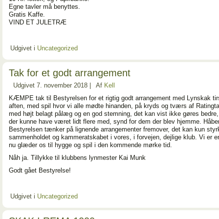
Egne tavler må benyttes.
Gratis Kaffe.
VIND ET JULETRÆ
Udgivet i
Uncategorized
Tak for et godt arrangement
Udgivet
7. november 2018
|
Af
Kell
KÆMPE tak til Bestyrelsen for et rigtig godt arrangement med Lynskak ti
aften, med spil hvor vi alle mødte hinanden, på kryds og tværs af Ratingt
med højt belagt pålæg og en god stemning, det kan vist ikke gøres bedre
der kunne have været lidt flere med, synd for dem der blev hjemme. Håbe
Bestyrelsen tænker på lignende arrangementer fremover, det kan kun styr
sammenholdet og kammeratskabet i vores, i forvejen, dejlige klub. Vi er e
nu glæder os til hygge og spil i den kommende mørke tid.
Nåh ja. Tillykke til klubbens lynmester Kai Munk
Godt gået Bestyrelse!
Udgivet i
Uncategorized