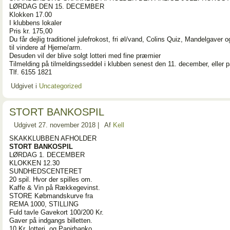
LØRDAG DEN 15. DECEMBER
Klokken 17.00
I klubbens lokaler
Pris kr. 175,00
Du får dejlig traditionel julefrokost, fri øl/vand, Colins Quiz, Mandelgaver 
til vindere af Hjerne/arm.
Desuden vil der blive solgt lotteri med fine præmier
Tilmelding på tilmeldingsseddel i klubben senest den 11. december, eller 
Tlf. 6155 1821
Udgivet i
Uncategorized
STORT BANKOSPIL
Udgivet
27. november 2018
|
Af
Kell
SKAKKLUBBEN AFHOLDER
STORT BANKOSPIL
LØRDAG 1. DECEMBER
KLOKKEN 12.30
SUNDHEDSCENTERET
20 spil. Hvor der spilles om.
Kaffe & Vin på Rækkegevinst.
STORE Købmandskurve fra
REMA 1000, STILLING
Fuld tavle Gavekort 100/200 Kr.
Gaver på indgangs billetten.
10 Kr. lotteri, og Papirbanko.