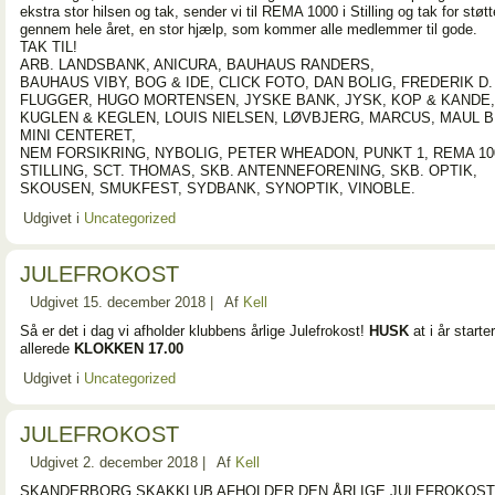
ekstra stor hilsen og tak, sender vi til REMA 1000 i Stilling og tak for støt
gennem hele året, en stor hjælp, som kommer alle medlemmer til gode.
TAK TIL!
ARB. LANDSBANK, ANICURA, BAUHAUS RANDERS,
BAUHAUS VIBY, BOG & IDE, CLICK FOTO, DAN BOLIG, FREDERIK D. I
FLUGGER, HUGO MORTENSEN, JYSKE BANK, JYSK, KOP & KANDE,
KUGLEN & KEGLEN, LOUIS NIELSEN, LØVBJERG, MARCUS, MAUL B
MINI CENTERET,
NEM FORSIKRING, NYBOLIG, PETER WHEADON, PUNKT 1, REMA 10
STILLING, SCT. THOMAS, SKB. ANTENNEFORENING, SKB. OPTIK,
SKOUSEN, SMUKFEST, SYDBANK, SYNOPTIK, VINOBLE.
Udgivet i
Uncategorized
JULEFROKOST
Udgivet
15. december 2018
|
Af
Kell
Så er det i dag vi afholder klubbens årlige Julefrokost!
HUSK
at i år starter
allerede
KLOKKEN 17.00
Udgivet i
Uncategorized
JULEFROKOST
Udgivet
2. december 2018
|
Af
Kell
SKANDERBORG SKAKKLUB AFHOLDER DEN ÅRLIGE JULEFROKOST