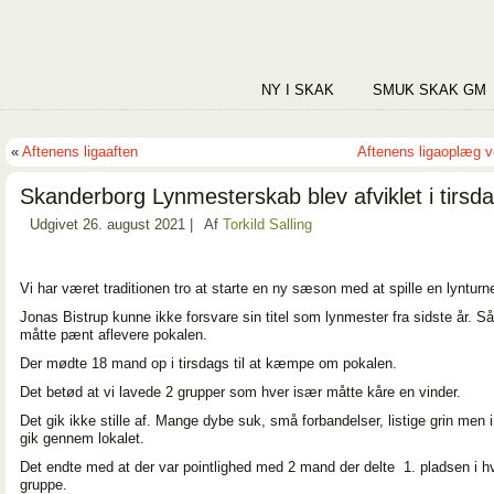
NY I SKAK
SMUK SKAK GM
«
Aftenens ligaaften
Aftenens ligaoplæg ve
Skanderborg Lynmesterskab blev afviklet i tirsd
Udgivet
26. august 2021
|
Af
Torkild Salling
Vi har været traditionen tro at starte en ny sæson med at spille en lynturne
Jonas Bistrup kunne ikke forsvare sin titel som lynmester fra sidste år. S
måtte pænt aflevere pokalen.
Der mødte 18 mand op i tirsdags til at kæmpe om pokalen.
Det betød at vi lavede 2 grupper som hver især måtte kåre en vinder.
Det gik ikke stille af. Mange dybe suk, små forbandelser, listige grin men
gik gennem lokalet.
Det endte med at der var pointlighed med 2 mand der delte 1. pladsen i h
gruppe.