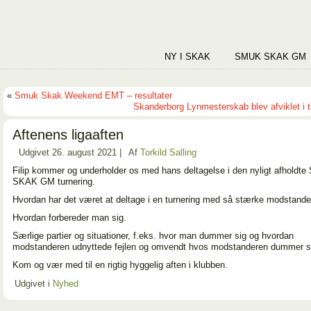
NY I SKAK
SMUK SKAK GM
«
Smuk Skak Weekend EMT – resultater
Skanderborg Lynmesterskab blev afviklet i t
Aftenens ligaaften
Udgivet
26. august 2021
|
Af
Torkild Salling
Filip kommer og underholder os med hans deltagelse i den nyligt afholdt
SKAK GM turnering.
Hvordan har det været at deltage i en turnering med så stærke modstande
Hvordan forbereder man sig.
Særlige partier og situationer, f.eks. hvor man dummer sig og hvordan
modstanderen udnyttede fejlen og omvendt hvos modstanderen dummer s
Kom og vær med til en rigtig hyggelig aften i klubben.
Udgivet i
Nyhed