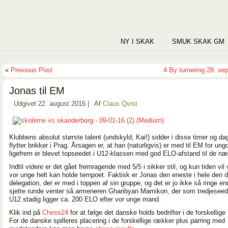
NY I SKAK
SMUK SKAK GM
«
Previous Post
4 By turnering 28. se
Jonas til EM
Udgivet
22. august 2016
|
Af
Claus Qvist
Klubbens absolut største talent (undskyld, Kai!) sidder i disse timer og da
flytter brikker i Prag. Årsagen er, at han (naturligvis) er med til EM for un
ligefrem er blevet topseedet i U12-klassen med god ELO-afstand til de næ
Indtil videre er det gået fremragende med 5/5 i sikker stil, og kun tiden vil
vor unge helt kan holde tempoet. Faktisk er Jonas den eneste i hele den 
delegation, der er med i toppen af sin gruppe, og det er jo ikke så ringe en
sjette runde venter så armeneren Gharibyan Mamikon, der som tredjeseede
U12 stadig ligger ca. 200 ELO efter vor unge mand.
Klik ind på
Chess24
for at følge det danske holds bedrifter i de forskellige
For de danske spilleres placering i de forskellige rækker plus parring med