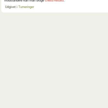
modstandere kan man bruge
chess-results
.
Udgivet i
Turneringer