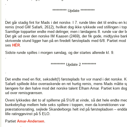
.
********** Update **********
.
Det går stadig fint for Mads i det norske. I 7. runde blev det til endnu en k
remis (mod GM Safarli, 2612), hvilket dog ikke rykkede ved stillingen i to
Samtlige toppartier endte med delinger, men i lørdagens 8. runde var der b
Det gik ud over den norske IM Kaasen (2469), der fik gode, midtjyske bank
skrivende stund ligger han på en firedelt førsteplads med 6/8. Partiet mo
ses
HÉR
.
Sidste runde spilles i morgen søndag, og der startes allerede kl. 9.
.
********** Update 2 **********
.
Det endte med en flot, seksdelt(!) førsteplads for vor mand i det norske. 
Safarli spillede ikke overraskende en ret hurtig remis, mens Mads måtte spi
længere for den halve mod det norske talent Elham Amar. Partiet kom dog 
ud over remisgrænsen.
Oveni lykkedes det to af spillerne på 5½/8 at vinde, så det hele endte med
bunkebryllup mellem hele seks spillere i toppen, men da korrektionen var
præstationsrating, sejlede Skanderborgs helt ind på førstepladsen – end
lille ratinggevinst på 5 ELO.
Partiet
Amar-Andersen
.