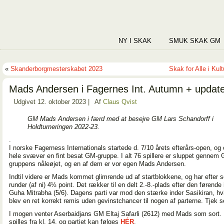
NY I SKAK
SMUK SKAK GM
«
Skanderborgmesterskabet 2023
Skak for Alle i Kul
Mads Andersen i Fagernes Int. Autumn + updat
Udgivet
12. oktober 2023
|
Af
Claus Qvist
GM Mads Andersen i færd med at besejre GM Lars Schandorff i
Holdturneringen 2022-23.
.
I norske Fagerness Internationals startede d. 7/10 årets efterårs-open, og 
hele svæver en fint besat GM-gruppe. I alt 76 spillere er sluppet gennem
gruppens nåleøjet, og en af dem er vor egen Mads Andersen.
Indtil videre er Mads kommet glimrende ud af startblokkene, og har efter 
runder (af ni) 4½ point. Det rækker til en delt 2.-8.-plads efter den førende 
Guha Mitrabha (5/6). Dagens parti var mod den stærke inder Sasikiran, hv
blev en ret korrekt remis uden gevinstchancer til nogen af parterne. Tjek 
I mogen venter Aserbaidjans GM Eltaj Safarli (2612) med Mads som sort.
spilles fra kl. 14, og partiet kan følges
HÉR
.