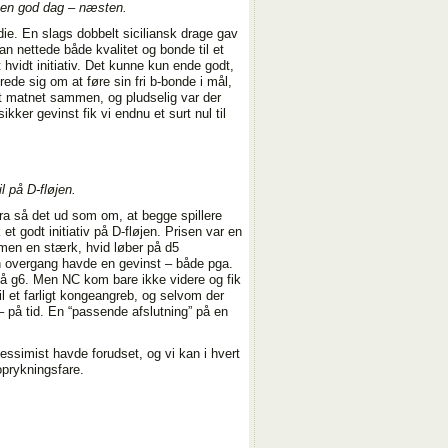
er en god dag – næsten.
ie. En slags dobbelt siciliansk drage gav
han nettede både kvalitet og bonde til et
vidt initiativ. Det kunne kun ende godt,
de sig om at føre sin fri b-bonde i mål,
ødt matnet sammen, og pludselig var der
kker gevinst fik vi endnu et surt nul til
l på D-fløjen.
ra så det ud som om, at begge spillere
 et godt initiativ på D-fløjen. Prisen var en
, men en stærk, hvid løber på d5
n overgang havde en gevinst – både pga.
på g6. Men NC kom bare ikke videre og fik
 til et farligt kongeangreb, og selvom der
– på tid. En “passende afslutning” på en
ssimist havde forudset, og vi kan i hvert
oprykningsfare.