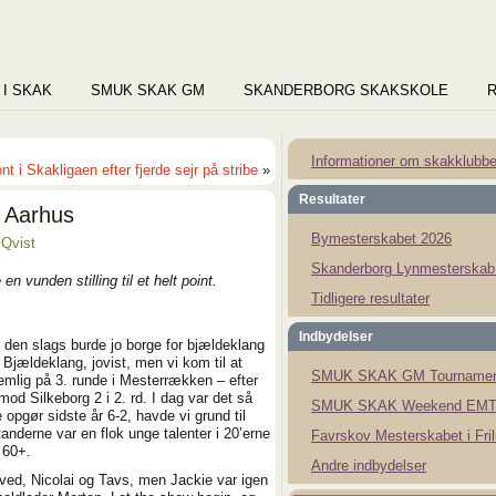
 I SKAK
SMUK SKAK GM
SKANDERBORG SKAKSKOLE
Informationer om skakklubb
nt i Skakligaen efter fjerde sejr på stribe
»
Resultater
i Aarhus
Bymesterskabet 2026
 Qvist
Skanderborg Lynmesterskab
n vunden stilling til et helt point.
Tidligere resultater
Indbydelser
 den slags burde jo borge for bjældeklang
 Bjældeklang, jovist, men vi kom til at
SMUK SKAK GM Tournamen
nemlig på 3. runde i Mesterrækken – efter
 mod Silkeborg 2 i 2. rd. I dag var det så
SMUK SKAK Weekend EMT
 opgør sidste år 6-2, havde vi grund til
nderne var en flok unge talenter i 20’erne
Favrskov Mesterskabet i Fri
 60+.
Andre indbydelser
ved, Nicolai og Tavs, men Jackie var igen