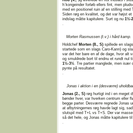
h´kongeinder forløb ellers fint, men pluds
med en positionel ruin af en stilling med
Siden røg en kvalitet, og det var højst e
indslag måtte kapitulere. Surt og nu
1½-
.
Morten Rasmussen (t.v.) i hård kamp.
Holdchef
Morten (8., S)
spillede en slag
startede som en slags Caro-Kann) og slap
var det her bare en af de dage, hvor alt v
og smuldrede bort til endnu et rundt nul t
1½-3½
. Tre partier manglede, men især de
pynte på resultatet.
.
Jonas i aktion i en (desværre) uholdbar 
Jonas (2., S)
røg hurtigt ind i en meget 
bønder hver, var hverken centrum eller fl
begge parter. Desværre regnede Jonas un
at afbytningernes røg havde lagt sig, sad
slutspil med T+L vs T+S. Der var masse
så det hele, og Jonas måtte kapitulere ti
.