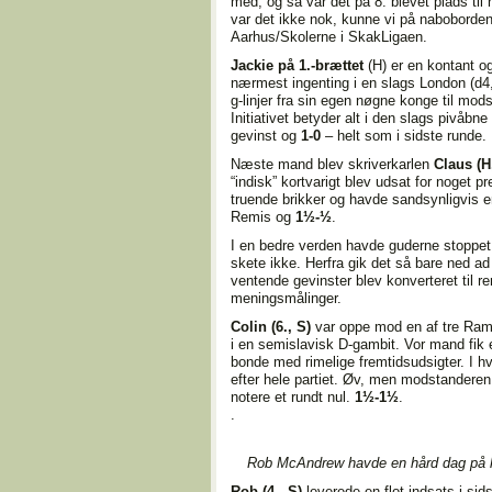
med, og så var det på 8. blevet plads til
var det ikke nok, kunne vi på naboborden
Aarhus/Skolerne i SkakLigaen.
Jackie på 1.-brættet
(H) er en kontant og
nærmest ingenting i en slags London (d4, 
g-linjer fra sin egen nøgne konge til mo
Initiativet betyder alt i den slags pivåbne
gevinst og
1-0
– helt som i sidste runde.
Næste mand blev skriverkarlen
Claus (H,
“indisk” kortvarigt blev udsat for noget p
truende brikker og havde sandsynligvis en
Remis og
1½-½
.
I en bedre verden havde guderne stoppet
skete ikke. Herfra gik det så bare ned ad ba
ventende gevinster blev konverteret til re
meningsmålinger.
Colin (6., S)
var oppe mod en af tre Rams
i en semislavisk D-gambit. Vor mand fik e
bonde med rimelige fremtidsudsigter. I hver
efter hele partiet. Øv, men modstanderen 
notere et rundt nul.
1½-1½
.
.
Rob McAndrew havde en hård dag på k
Rob (4., S)
leverede en flot indsats i si