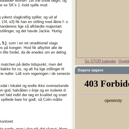
 holdleder Morten. Let the show begin, og
e se SK’s 1.-hold spille mod
 yderst slagkraftig spiller, og ud af
Lf4, e3) fik han en stilling med åbne f- o
dstanderens lige så afklædte majestæt.
 stillinger, og det havde Jackie. Hurtig
 5.)
, som i en ret utraditionel slags
res på kongen. Hvid fik afbyttet alle de
 lille fordel, da de enedes om en deling.
Se STOR kalender
Overbl
 matchen på dette tidspunkt, men det
kke for os, og alt fra lige stillinger til
Dagens opgave
ne nuller. Lidt som regeringen i de seneste
dal i lokalet og endte ikke overraskende
n god, halvåben c-linje og en isoleret d-
t fald indtil der røg en kvalitet og snart
spillede bare for godt, så Colin måtte
ontoret.
dste runde, men i dag gik det skævt. Hans