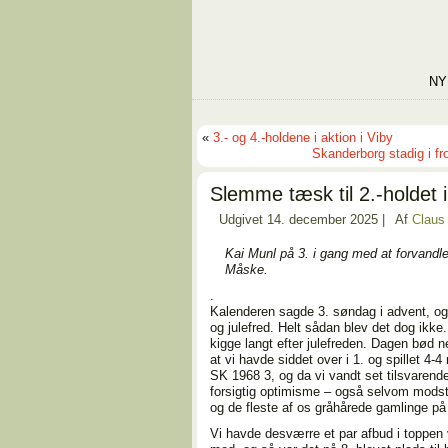
NY
«
3.- og 4.-holdene i aktion i Viby
Skanderborg stadig i fro
Slemme tæsk til 2.-holdet 
Udgivet
14. december 2025
|
Af
Claus
Kai Munl på 3. i gang med at forvandle e
Måske.
.
Kalenderen sagde 3. søndag i advent, og
og julefred. Helt sådan blev det dog ikke.
kigge langt efter julefreden. Dagen bød 
at vi havde siddet over i 1. og spillet 4-4
SK 1968 3, og da vi vandt set tilsvarende
forsigtig optimisme – også selvom modsta
og de fleste af os gråhårede gamlinge på
Vi havde desværre et par afbud i toppen 