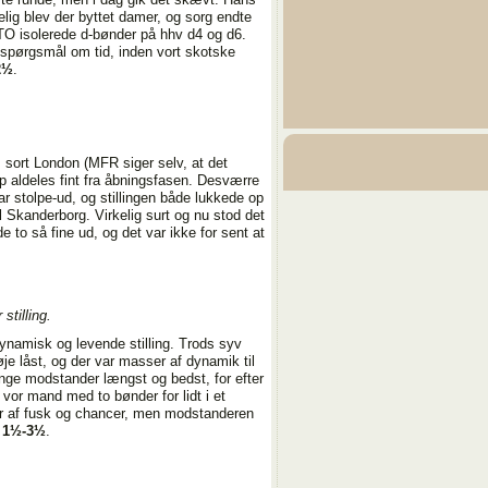
elig blev der byttet damer, og sorg endte
 TO isolerede d-bønder på hhv d4 og d6.
t spørgsmål om tid, inden vort skotske
2½
.
s sort London (MFR siger selv, at det
 aldeles fint fra åbningsfasen. Desværre
ar stolpe-ud, og stillingen både lukkede op
il Skanderborg. Virkelig surt og nu stod det
 to så fine ud, og det var ikke for sent at
stilling.
dynamisk og levende stilling. Trods syv
øje låst, og der var masser af dynamik til
ge modstander længst og bedst, for efter
 vor mand med to bønder for lidt i et
r af fusk og chancer, men modstanderen
l
1½-3½
.