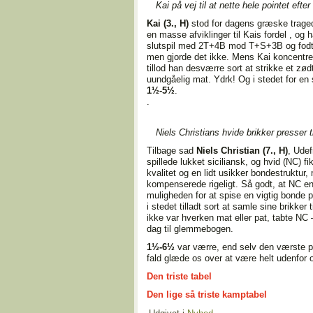
Kai på vej til at nette hele pointet eft
Kai (3., H)
stod for dagens græske traged
en masse afviklinger til Kais fordel , og 
slutspil med 2T+4B mod T+S+3B og fodt h
men gjorde det ikke. Mens Kai koncentrere
tillod han desværre sort at strikke et z
uundgåelig mat. Ydrk! Og i stedet for en si
1½-5½
.
.
Niels Christians hvide brikker presser ti
Tilbage sad
Niels Christian (7., H)
, Udef
spillede lukket siciliansk, og hvid (NC) fik
kvalitet og en lidt usikker bondestruktur
kompenserede rigeligt. Så godt, at NC e
muligheden for at spise en vigtig bonde 
i stedet tilladt sort at samle sine brikker
ikke var hverken mat eller pat, tabte NC 
dag til glemmebogen.
1½-6½
var værre, end selv den værste pe
fald glæde os over at være helt udenfor 
Den triste tabel
Den lige så triste kamptabel