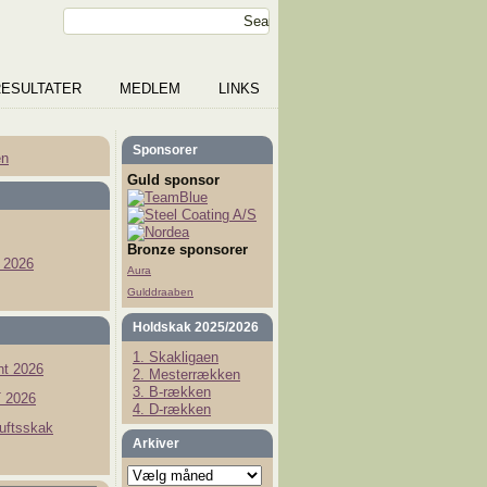
RESULTATER
MEDLEM
LINKS
Sponsorer
en
Guld sponsor
Bronze sponsorer
 2026
Aura
Gulddraaben
Holdskak 2025/2026
1. Skakligaen
t 2026
2. Mesterrækken
3. B-rækken
 2026
4. D-rækken
luftsskak
Arkiver
Arkiver