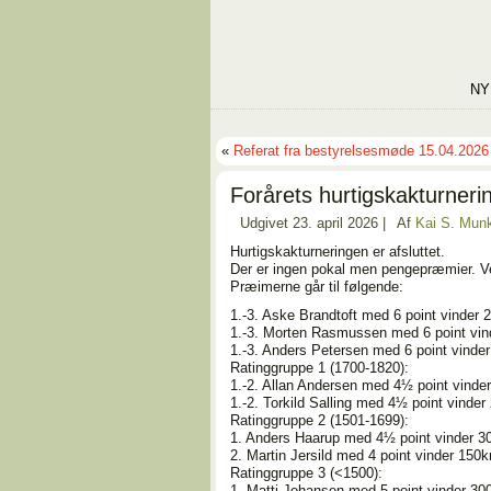
NY
«
Referat fra bestyrelsesmøde 15.04.2026
Forårets hurtigskakturnerin
Udgivet
23. april 2026
|
Af
Kai S. Mun
Hurtigskakturneringen er afsluttet.
Der er ingen pokal men pengepræmier. Ved
Præimerne går til følgende:
1.-3. Aske Brandtoft med 6 point vinder 
1.-3. Morten Rasmussen med 6 point vin
1.-3. Anders Petersen med 6 point vinder
Ratinggruppe 1 (1700-1820):
1.-2. Allan Andersen med 4½ point vinde
1.-2. Torkild Salling med 4½ point vinder
Ratinggruppe 2 (1501-1699):
1. Anders Haarup med 4½ point vinder 3
2. Martin Jersild med 4 point vinder 150k
Ratinggruppe 3 (<1500):
1. Matti Johansen med 5 point vinder 30