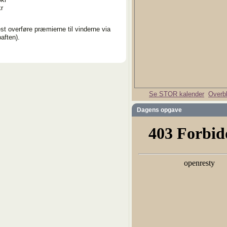
r
est overføre præmierne til vinderne via
aften).
Se STOR kalender
Overbl
Dagens opgave