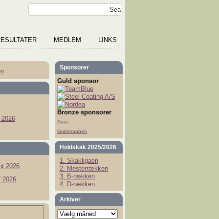
RESULTATER
MEDLEM
LINKS
Sponsorer
en
Guld sponsor
Bronze sponsorer
 2026
Aura
Gulddraaben
Holdskak 2025/2026
1. Skakligaen
t 2026
2. Mesterrækken
3. B-rækken
 2026
4. D-rækken
Arkiver
Arkiver