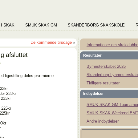
 I SKAK
SMUK SKAK GM
SKANDERBORG SKAKSKOLE
De kommende tirsdage
»
Informationer om skakklubb
g afsluttet
Resultater
k
Bymesterskabet 2026
Skanderborg Lynmesterskab
 ligestilling deles præmierne.
Tidligere resultater
233kr
der 233kr
Indbydelser
 233kr
SMUK SKAK GM Tournamen
r 225kr
SMUK SKAK Weekend EMT
 225kr
Andre indbydelser
00kr
r
0kr