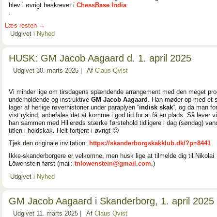
blev i øvrigt beskrevet i
ChessBase India
.
.
Læs resten
→
Udgivet i
Nyhed
HUSK: GM Jacob Aagaard d. 1. april 2025
Udgivet
30. marts 2025
|
Af
Claus Qvist
Vi minder lige om tirsdagens spændende arrangement med den meget pro
underholdende og instruktive
GM Jacob Aagaard
. Han møder op med et s
lager af herlige røverhistorier under paraplyen “
indisk skak
“, og da man fo
vist rykind, anbefales det at komme i god tid for at få en plads. Så lever v
han sammen med Hillerøds stærke førstehold tidligere i dag (søndag) van
titlen i holdskak. Helt fortjent i øvrigt 🙂
Tjek den originale invitation:
https://skanderborgskakklub.dk/?p=8441
Ikke-skanderborgere er velkomne, men husk lige at tilmelde dig til Nikolai
Löwenstein først (mail:
tnlowenstein@gmail.com
.)
Udgivet i
Nyhed
GM Jacob Aagaard i Skanderborg, 1. april 2025
Udgivet
11. marts 2025
|
Af
Claus Qvist