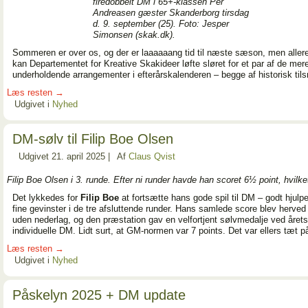
firedobbelt DM i 65+-klassen Per
Andreasen gæster Skanderborg tirsdag
d. 9. september (25). Foto: Jesper
Simonsen (skak.dk).
Sommeren er over os, og der er laaaaaang tid til næste sæson, men aller
kan Departementet for Kreative Skakideer løfte sløret for et par af de mer
underholdende arrangementer i efterårskalenderen – begge af historisk tilsn
Læs resten
→
Udgivet i
Nyhed
DM-sølv til Filip Boe Olsen
Udgivet
21. april 2025
|
Af
Claus Qvist
Filip Boe Olsen i 3. runde. Efter ni runder havde han scoret 6½ point, hvilk
Det lykkedes for
Filip Boe
at fortsætte hans gode spil til DM – godt hjulpet
fine gevinster i de tre afsluttende runder. Hans samlede score blev herve
uden nederlag, og den præstation gav en velfortjent sølvmedalje ved årets
individuelle DM. Lidt surt, at GM-normen var 7 points. Det var ellers tæt p
Læs resten
→
Udgivet i
Nyhed
Påskelyn 2025 + DM update