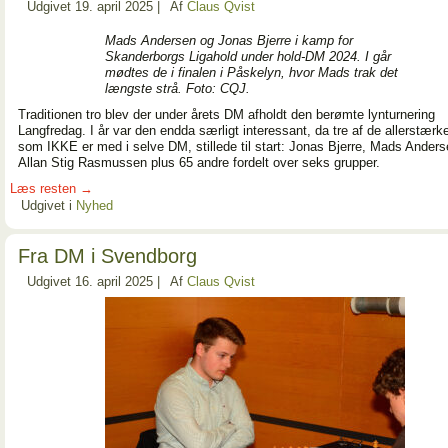
Udgivet
19. april 2025
|
Af
Claus Qvist
Mads Andersen og Jonas Bjerre i kamp for
Skanderborgs Ligahold under hold-DM 2024. I går
mødtes de i finalen i Påskelyn, hvor Mads trak det
længste strå. Foto: CQJ.
Traditionen tro blev der under årets DM afholdt den berømte lynturnering
Langfredag. I år var den endda særligt interessant, da tre af de allerstærk
som IKKE er med i selve DM, stillede til start: Jonas Bjerre, Mads Ander
Allan Stig Rasmussen plus 65 andre fordelt over seks grupper.
Læs resten
→
Udgivet i
Nyhed
Fra DM i Svendborg
Udgivet
16. april 2025
|
Af
Claus Qvist