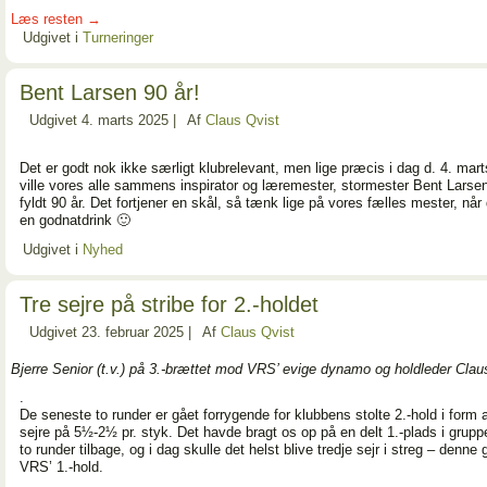
Læs resten
→
Udgivet i
Turneringer
Bent Larsen 90 år!
Udgivet
4. marts 2025
|
Af
Claus Qvist
Det er godt nok ikke særligt klubrelevant, men lige præcis i dag d. 4. mar
ville vores alle sammens inspirator og læremester, stormester Bent Larse
fyldt 90 år. Det fortjener en skål, så tænk lige på vores fælles mester, når
en godnatdrink 🙂
Udgivet i
Nyhed
Tre sejre på stribe for 2.-holdet
Udgivet
23. februar 2025
|
Af
Claus Qvist
Bjerre Senior (t.v.) på 3.-brættet mod VRS’ evige dynamo og holdleder Cla
.
De seneste to runder er gået forrygende for klubbens stolte 2.-hold i form a
sejre på 5½-2½ pr. styk. Det havde bragt os op på en delt 1.-plads i grup
to runder tilbage, og i dag skulle det helst blive tredje sejr i streg – denn
VRS’ 1.-hold.