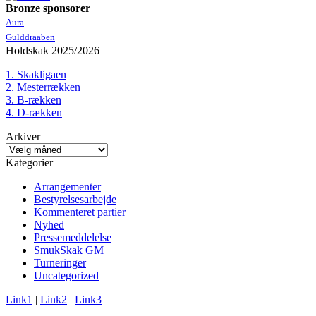
Bronze sponsorer
Aura
Gulddraaben
Holdskak 2025/2026
1. Skakligaen
2. Mesterrækken
3. B-rækken
4. D-rækken
Arkiver
Arkiver
Kategorier
Arrangementer
Bestyrelsesarbejde
Kommenteret partier
Nyhed
Pressemeddelelse
SmukSkak GM
Turneringer
Uncategorized
Link1
|
Link2
|
Link3