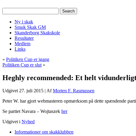
Ny i skak
Smuk Skak GM
Skanderborg Skakskole
Resultater
Medlem
Links
«
Politiken Cup er igang
Politiken Cup er slut
»
Heghly recommended: Et helt vidunderligt 
Udgivet
27. juli 2015
|
Af
Morten F. Rasmussen
Peter W. har gjort webmasteren opmærksom på dette spændende parti 
Se partiet Navara – Wojtaszek
her
Udgivet i
Nyhed
Informationer om skakklubben