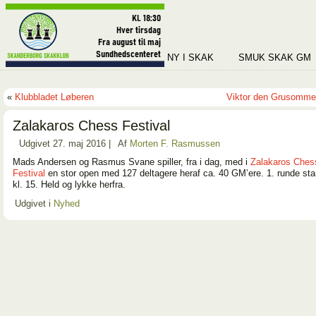
NY I SKAK
SMUK SKAK GM
«
Klubbladet Løberen
Viktor den Grusomme
Zalakaros Chess Festival
Udgivet
27. maj 2016
|
Af
Morten F. Rasmussen
Mads Andersen og Rasmus Svane spiller, fra i dag, med i
Zalakaros Ches
Festival
en stor open med 127 deltagere heraf ca. 40 GM’ere. 1. runde star
kl. 15. Held og lykke herfra.
Udgivet i
Nyhed