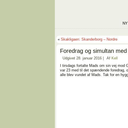
NY
«
Skakligaen: Skanderborg – Nordre
Foredrag og simultan me
Udgivet
28. januar 2016
|
Af
Kell
I tirsdags fortalte Mads om sin vej mod G
var 23 med til det spændende foredrag, o
alle blev vundet af Mads. Tak for en hygg