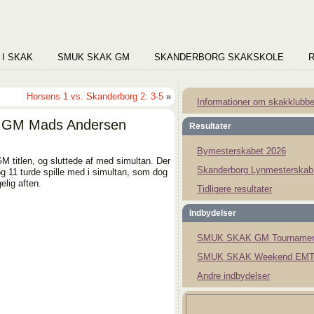
 I SKAK
SMUK SKAK GM
SKANDERBORG SKAKSKOLE
Horsens 1 vs. Skanderborg 2: 3-5
»
Informationer om skakklubb
d GM Mads Andersen
Resultater
Bymesterskabet 2026
M titlen, og sluttede af med simultan. Der
Skanderborg Lynmesterskab
g 11 turde spille med i simultan, som dog
elig aften.
Tidligere resultater
Indbydelser
SMUK SKAK GM Tournamen
SMUK SKAK Weekend EMT
Andre indbydelser