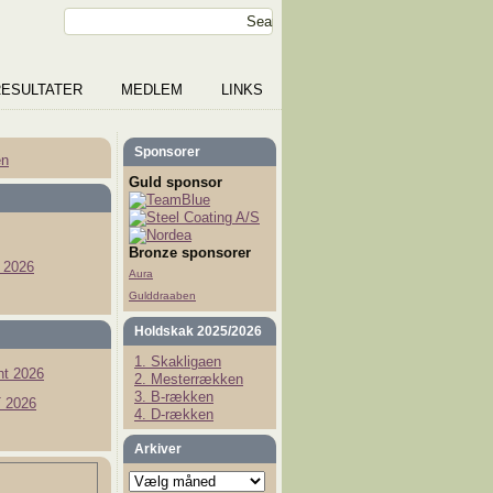
RESULTATER
MEDLEM
LINKS
Sponsorer
en
Guld sponsor
Bronze sponsorer
 2026
Aura
Gulddraaben
Holdskak 2025/2026
1. Skakligaen
t 2026
2. Mesterrækken
3. B-rækken
 2026
4. D-rækken
Arkiver
Arkiver