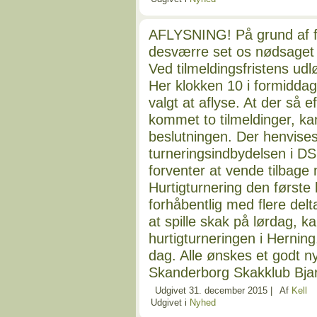
AFLYSNING! På grund af for
desværre set os nødsaget ti
Ved tilmeldingsfristens udl
Her klokken 10 i formiddag
valgt at aflyse. At der så e
kommet to tilmeldinger, k
beslutningen. Der henvises
turneringsindbydelsen i DS
forventer at vende tilbage 
Hurtigturnering den første 
forhåbentlig med flere delt
at spille skak på lørdag, ka
hurtigturneringen i Herning,
dag. Alle ønskes et godt n
Skanderborg Skakklub Bjar
Udgivet
31. december 2015
|
Af
Kell
Udgivet i
Nyhed