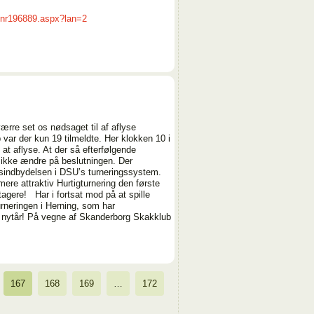
/tnr196889.aspx?lan=2
værre set os nødsaget til af aflyse
 var der kun 19 tilmeldte. Her klokken 10 i
 at aflyse. At der så efterfølgende
n ikke ændre på beslutningen. Der
gsindbydelsen i DSU’s turneringssystem.
mere attraktiv Hurtigturnering den første
tagere! Har i fortsat mod på at spille
urneringen i Herning, som har
odt nytår! På vegne af Skanderborg Skakklub
167
168
169
…
172