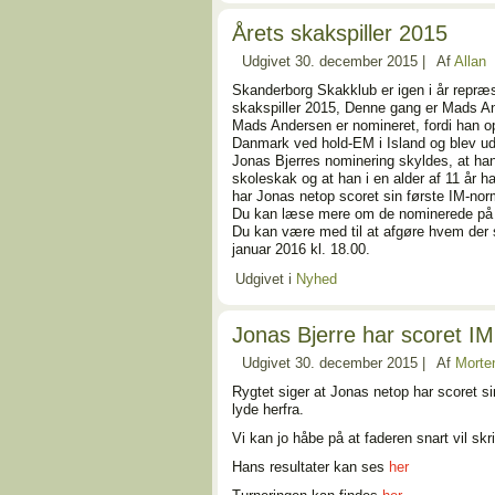
Årets skakspiller 2015
Udgivet
30. december 2015
|
Af
Allan
Skanderborg Skakklub er igen i år repræs
skakspiller 2015, Denne gang er Mads A
Mads Andersen er nomineret, fordi han 
Danmark ved hold-EM i Island og blev ud
Jonas Bjerres nominering skyldes, at han 
skoleskak og at han i en alder af 11 år h
har Jonas netop scoret sin første IM-nor
Du kan læse mere om de nominerede p
Du kan være med til at afgøre hvem der s
januar 2016 kl. 18.00.
Udgivet i
Nyhed
Jonas Bjerre har scoret I
Udgivet
30. december 2015
|
Af
Morte
Rygtet siger at Jonas netop har scoret sin
lyde herfra.
Vi kan jo håbe på at faderen snart vil skr
Hans resultater kan ses
her