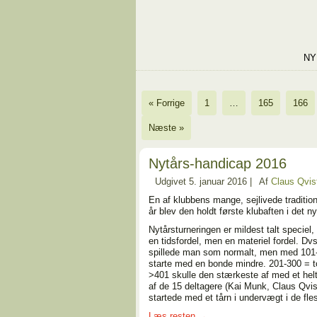
NY
« Forrige
1
…
165
166
Næste »
Nytårs-handicap 2016
Udgivet
5. januar 2016
|
Af
Claus Qvis
En af klubbens mange, sejlivede tradition
år blev den holdt første klubaften i det ny
Nytårsturneringen er mildest talt speciel,
en tidsfordel, men en materiel fordel. Dvs
spillede man som normalt, men med 101-2
starte med en bonde mindre. 201-300 = to
>401 skulle den stærkeste af med et helt 
af de 15 deltagere (Kai Munk, Claus Qv
startede med et tårn i undervægt i de fl
Læs resten
→