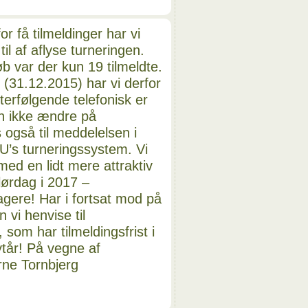
 få tilmeldinger har vi
l af aflyse turneringen.
øb var der kun 19 tilmeldte.
 (31.12.2015) har vi derfor
fterfølgende telefonisk er
an ikke ændre på
 også til meddelelsen i
U’s turneringssystem. Vi
med en lidt mere attraktiv
lørdag i 2017 –
agere! Har i fortsat mod på
n vi henvise til
 som har tilmeldingsfrist i
ytår! På vegne af
ne Tornbjerg