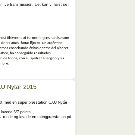
live transmission. Det kan vi først se i
rost tilskyerne af turnerningens ledelse som
s de 11 años,
Jonas Bjerre
, un auténtico
remos cosechando éxitos dentro del ajedrez
ástico, ha conseguido resultados
ón de todos, con su ajedrez enérgico y su
ombre.
XU Nytår 2015
ndt med en super præstation CXU Nytår
lavede 6/7 points.
. runde og lavede en ratingpræstation på