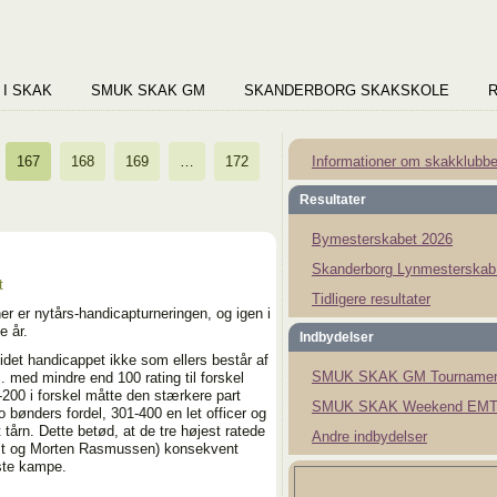
 I SKAK
SMUK SKAK GM
SKANDERBORG SKAKSKOLE
167
168
169
…
172
Informationer om skakklubb
Resultater
Bymesterskabet 2026
Skanderborg Lynmesterskab
t
Tidligere resultater
er er nytårs-handicapturneringen, og igen i
e år.
Indbydelser
 idet handicappet ikke som ellers består af
SMUK SKAK GM Tournamen
. med mindre end 100 rating til forskel
00 i forskel måtte den stærkere part
SMUK SKAK Weekend EMT
 bønders fordel, 301-400 en let officer og
tårn. Dette betød, at de tre højest ratede
Andre indbydelser
ist og Morten Rasmussen) konsekvent
este kampe.