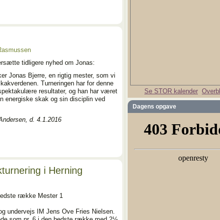
 Rasmussen
ersætte tidligere nyhed om Jonas:
ker Jonas Bjerre, en rigtig mester, som vi
 skakverdenen. Turneringen har for denne
spektakulære resultater, og han har været
Se STOR kalender
Overbl
 energiske skak og sin disciplin ved
Dagens opgave
ersen, d. 4.1.2016
turnering i Herning
 bedste række Mester 1
og undervejs IM Jens Ove Fries Nielsen.
ede som nr. 6 i den bedste række med 2½