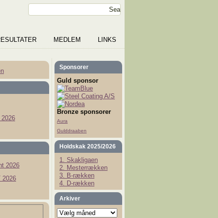
RESULTATER
MEDLEM
LINKS
Sponsorer
en
Guld sponsor
Bronze sponsorer
 2026
Aura
Gulddraaben
Holdskak 2025/2026
1. Skakligaen
t 2026
2. Mesterrækken
3. B-rækken
 2026
4. D-rækken
Arkiver
Arkiver