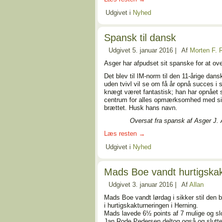
Udgivet i
Nyhed
Spansk til dansk
Udgivet
5. januar 2016
|
Af
Morten F.
Asger har afpudset sit spanske for at ov
Det blev til IM-norm til den 11-årige dans
uden tvivl vil se om få år opnå succes i
knægt været fantastisk; han har opnået 
centrum for alles opmærksomhed med sin
brættet. Husk hans navn.
Oversat fra spansk af Asger J. And
Læs resten
→
Udgivet i
Nyhed
Mads Boe vandt hurtigskak
Udgivet
3. januar 2016
|
Af
Allan
Mads Boe vandt lørdag i sikker stil den
i hurtigskakturneringen i Herning.
Mads lavede 6½ points af 7 mulige og sl
Jan Rode Pedersen deltog også og slutt