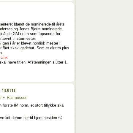
enteret blandt de nominerede til årets
ndersen og Jonas Bjerre nominerede.
opnåede GM-norm som topscorer for
nævnt til stormester.
igen i år er blevet nordisk mester i
ar fået skakligadebut. Som et ekstra plus
m.
å
Link
kal have titlen. Afstemningen slutter 1.
M norm!
n F. Rasmussen
 første IM norm, et stort tillykke skal
ive lidt derom her til hjemmesiden 🙂