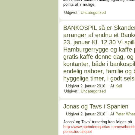
points af 7 mulige.
Udgivet i
Uncategorized
BANKOSPIL så er Skanderb
arrangør af endnu et Banko
23. januar Kl. 12.30 Vi sp
Hamburgerrygge og kaffe p
gratis kaffe denne dag, og
kontanter, både i bankospil,
endelig naboer, familie og 
hyggelige timer, i godt sel
Udgivet
2. januar 2016
|
Af
Kell
Udgivet i
Uncategorized
Jonas og Tavs i Spanien
Udgivet
2. januar 2016
|
Af
Peter Whe
Jonas’ og Tavs’ turnering kan følges på
http://www.openderoquetas.com/web/index
penectus-aliquet