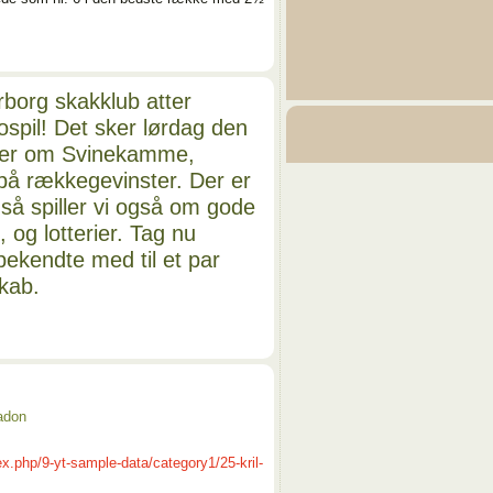
org skakklub atter
spil! Det sker lørdag den
iller om Svinekamme,
å rækkegevinster. Der er
 så spiller vi også om gode
 og lotterier. Tag nu
bekendte med til et par
skab.
adon
.php/9-yt-sample-data/category1/25-kril-