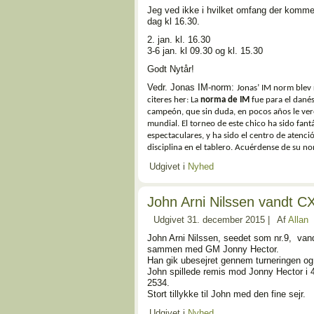
Jeg ved ikke i hvilket omfang der kommer 
dag kl 16.30.
2. jan. kl. 16.30
3-6 jan. kl 09.30 og kl. 15.30
Godt Nytår!
Vedr. Jonas IM-norm:
Jonas’ IM norm blev 
citeres her:
La
norma de IM
fue para el dané
campeón, que sin duda, en pocos años le ve
mundial. El torneo de este chico ha sido fant
espectaculares, y ha sido el centro de atenci
disciplina en el tablero. Acuérdense de su n
Udgivet i
Nyhed
John Arni Nilssen vandt C
Udgivet
31. december 2015
|
Af
Allan
John Arni Nilssen, seedet som nr.9, va
sammen med GM Jonny Hector.
Han gik ubesejret gennem turneringen og 
John spillede remis mod Jonny Hector i 4
2534.
Stort tillykke til John med den fine sejr.
Udgivet i
Nyhed