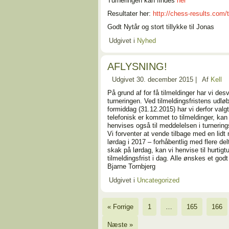
Turneringen kan findes
her
Resultater her:
http://chess-results.com
Godt Nytår og stort tillykke til Jonas
Udgivet i
Nyhed
AFLYSNING!
Udgivet
30. december 2015
|
Af
Kell
På grund af for få tilmeldinger har vi des
turneringen. Ved tilmeldingsfristens udløb
formiddag (31.12.2015) har vi derfor valgt
telefonisk er kommet to tilmeldinger, ka
henvises også til meddelelsen i turnerin
Vi forventer at vende tilbage med en lidt 
lørdag i 2017 – forhåbentlig med flere del
skak på lørdag, kan vi henvise til hurtigt
tilmeldingsfrist i dag. Alle ønskes et g
Bjarne Tornbjerg
Udgivet i
Uncategorized
« Forrige
1
…
165
166
Næste »