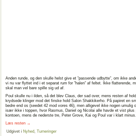
Anden runde, og den skulle helst give et ”passende udbytte”, om ikke andet
vi nu var flyttet ind i et separat rum for ”halen” af feltet. Ikke flatterende, 
skal man vel bare spille sig ud af.
Poul skulle nu i ilden, så det blev Claus, der sad over, mens resten af hol
krydsede klinger mod det finske hold Salon Shakkikerho. På papiret en s
bedre end os (seedet 42 mod vores 46), men alligevel ikke nogen umulig 
især ikke i toppen, hvor Rasmus, Daniel og Nicolai alle havde et vist plu
kontoen, mens de nederste tre, Peter Grove, Kai og Poul var i klart minus
Læs resten
→
Udgivet i
Nyhed
,
Turneringer