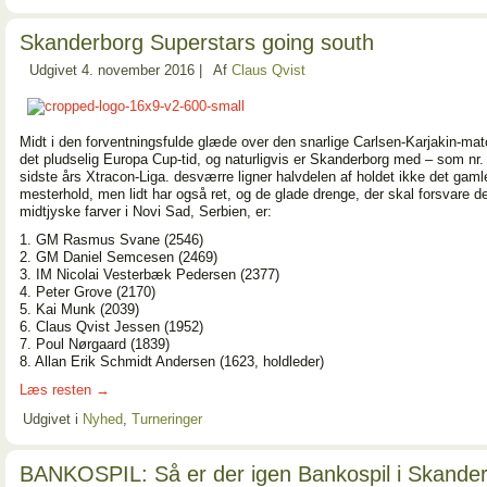
Skanderborg Superstars going south
Udgivet
4. november 2016
|
Af
Claus Qvist
Midt i den forventningsfulde glæde over den snarlige Carlsen-Karjakin-mat
det pludselig Europa Cup-tid, og naturligvis er Skanderborg med – som nr. 
sidste års Xtracon-Liga. desværre ligner halvdelen af holdet ikke det gaml
mesterhold, men lidt har også ret, og de glade drenge, der skal forsvare d
midtjyske farver i Novi Sad, Serbien, er:
1. GM Rasmus Svane (2546)
2. GM Daniel Semcesen (2469)
3. IM Nicolai Vesterbæk Pedersen (2377)
4. Peter Grove (2170)
5. Kai Munk (2039)
6. Claus Qvist Jessen (1952)
7. Poul Nørgaard (1839)
8. Allan Erik Schmidt Andersen (1623, holdleder)
Læs resten
→
Udgivet i
Nyhed
,
Turneringer
BANKOSPIL: Så er der igen Bankospil i Skande