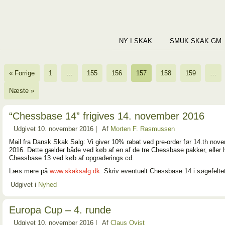
NY I SKAK
SMUK SKAK GM
« Forrige
1
…
155
156
157
158
159
…
Næste »
“Chessbase 14” frigives 14. november 2016
Udgivet
10. november 2016
|
Af
Morten F. Rasmussen
Mail fra Dansk Skak Salg: Vi giver 10% rabat ved pre-order før 14.th nov
2016. Dette gælder både ved køb af en af de tre Chessbase pakker, eller h
Chessbase 13 ved køb af opgraderings cd.
Læs mere på
www.skaksalg.dk
. Skriv eventuelt Chessbase 14 i søgefelte
Udgivet i
Nyhed
Europa Cup – 4. runde
Udgivet
10. november 2016
|
Af
Claus Qvist