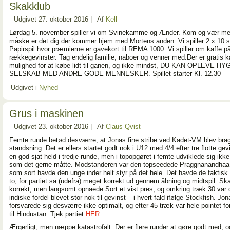
Skakklub
Udgivet
27. oktober 2016
|
Af
Kell
Lørdag 5. november spiller vi om Svinekamme og Ænder. Kom og vær me
måske er det dig der kommer hjem med Mortens anden. Vi spiller 2 x 10 sp
Papirspil hvor præmierne er gavekort til REMA 1000. Vi spiller om kaffe p
rækkegevinster. Tag endelig familie, naboer og venner med.Der er gratis k
mulighed for at købe lidt til ganen, og ikke mindst, DU KAN OPLEVE H
SELSKAB MED ANDRE GODE MENNESKER. Spillet starter Kl. 12.30
Udgivet i
Nyhed
Grus i maskinen
Udgivet
23. oktober 2016
|
Af
Claus Qvist
Femte runde betød desværre, at Jonas fine stribe ved Kadet-VM blev bragt
standsning. Det er ellers startet godt nok i U12 med 4/4 efter tre flotte gev
en god sjat held i tredje runde, men i topopgøret i femte udviklede sig ikke
som det gerne måtte. Modstanderen var den topseedede Praggnanandhaa,
som sort havde den unge inder helt styr på det hele. Det havde de faktisk
to, for partiet så (udefra) meget korrekt ud gennem åbning og midtspil. Sk
korrekt, men langsomt opnåede Sort et vist pres, og omkring træk 30 var
indiske fordel blevet stor nok til gevinst – i hvert fald ifølge Stockfish. Jo
forsvarede sig desværre ikke optimalt, og efter 45 træk var hele pointet f
til Hindustan. Tjek partiet
HER
.
Ærgerligt, men næppe katastrofalt. Der er flere runder at gøre godt med, o