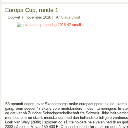
Europa Cup, runde 1
Udgivet
7. november 2016
|
Af
Claus Qvist
Så oprandt dagen, hvor Skanderborgs raske europacuppere skulle i kamp 
gang. Som seedet 47 skulle vore modstandere findes i turneringens første
og det var så Züricher Schachgeschellschaft fra Schweiz. Ikke helt verde
men bestemt en stærk modstander med den hollandske tidligere verdenss
Loek van Wely (2680) i spidsen og så titelholdere hele vejen ned til en g
2333 på sjette. Vi var 150-400 ELO bagud allerede før start, og det så svæ