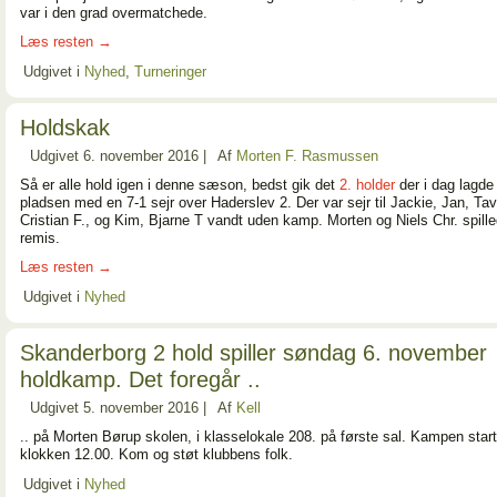
var i den grad overmatchede.
Læs resten
→
Udgivet i
Nyhed
,
Turneringer
Holdskak
Udgivet
6. november 2016
|
Af
Morten F. Rasmussen
Så er alle hold igen i denne sæson, bedst gik det
2. holder
der i dag lagde 
pladsen med en 7-1 sejr over Haderslev 2. Der var sejr til Jackie, Jan, Tav
Cristian F., og Kim, Bjarne T vandt uden kamp. Morten og Niels Chr. spill
remis.
Læs resten
→
Udgivet i
Nyhed
Skanderborg 2 hold spiller søndag 6. november
holdkamp. Det foregår ..
Udgivet
5. november 2016
|
Af
Kell
.. på Morten Børup skolen, i klasselokale 208. på første sal. Kampen start
klokken 12.00. Kom og støt klubbens folk.
Udgivet i
Nyhed