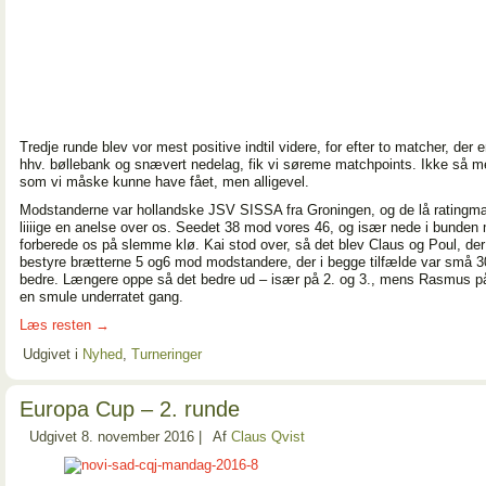
Tredje runde blev vor mest positive indtil videre, for efter to matcher, der e
hhv. bøllebank og snævert nedelag, fik vi søreme matchpoints. Ikke så m
som vi måske kunne have fået, men alligevel.
Modstanderne var hollandske JSV SISSA fra Groningen, og de lå ratingm
liiiige en anelse over os. Seedet 38 mod vores 46, og især nede i bunden 
forberede os på slemme klø. Kai stod over, så det blev Claus og Poul, der
bestyre brætterne 5 og6 mod modstandere, der i begge tilfælde var små 
bedre. Længere oppe så det bedre ud – især på 2. og 3., mens Rasmus på
en smule underratet gang.
Læs resten
→
Udgivet i
Nyhed
,
Turneringer
Europa Cup – 2. runde
Udgivet
8. november 2016
|
Af
Claus Qvist